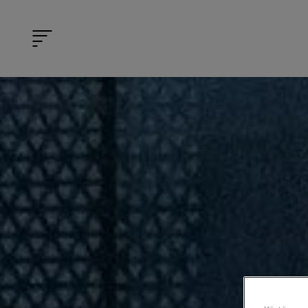
Siirry sisältöön
Avaa/sulje mobiilivalikko