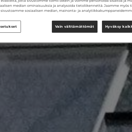
västeitä, jotta sivustomme toimii oikein ja voimme personoida sisältöä ja ma
siaalisen median ominaisuuksia ja analysoida tietoliikennettä. Jaamme myös ti
ät sivustoamme sosiaalisen median, mainonta- ja analytiikkakumppaneidemm
setukset
Vain välttämättömät
Hyväksy kaikk