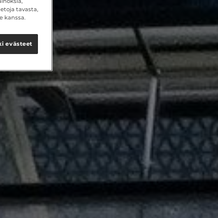
inoksia,
etoja tavasta,
e kanssa.
i evästeet