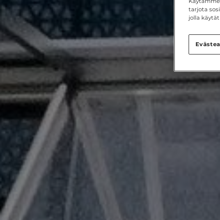
Käytämme e
tarjota so
jolla käyt
Evästea