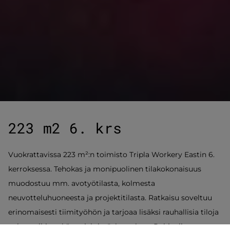
223 m2 6. krs
Vuokrattavissa 223 m²:n toimisto Tripla Workery Eastin 6.
kerroksessa. Tehokas ja monipuolinen tilakokonaisuus
muodostuu mm. avotyötilasta, kolmesta
neuvotteluhuoneesta ja projektitilasta. Ratkaisu soveltuu
erinomaisesti tiimityöhön ja tarjoaa lisäksi rauhallisia tiloja
palavereihin sekä projektityöskentelyyn. Pohjapiirros on