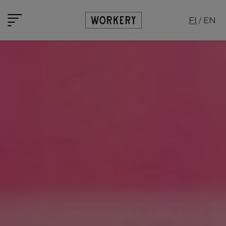
Siirry sisältöön
Tripla Workery
FI
EN
Avaa/sulje mobiilivalikko