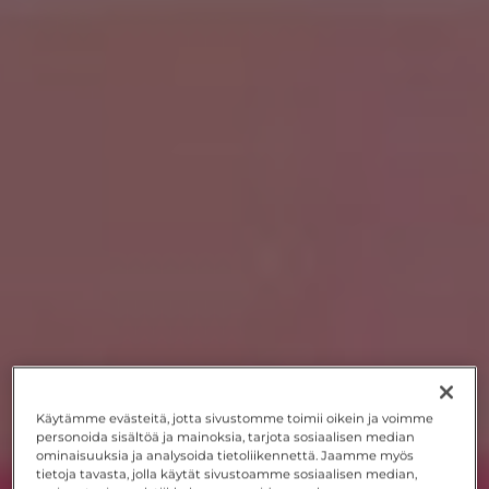
Käytämme evästeitä, jotta sivustomme toimii oikein ja voimme
personoida sisältöä ja mainoksia, tarjota sosiaalisen median
ominaisuuksia ja analysoida tietoliikennettä. Jaamme myös
tietoja tavasta, jolla käytät sivustoamme sosiaalisen median,